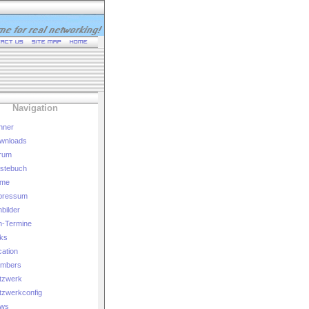
Navigation
nner
wnloads
rum
stebuch
me
pressum
bilder
n-Termine
nks
ation
mbers
tzwerk
tzwerkconfig
ws