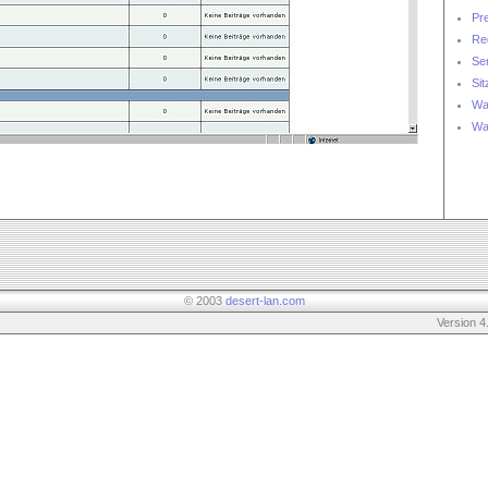
Pr
Re
Se
Sit
Wa
Wa
© 2003
desert-lan.com
Version 4.001