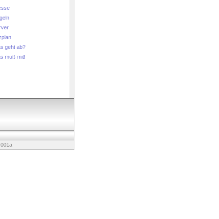
esse
geln
rver
zplan
s geht ab?
s muß mit!
a